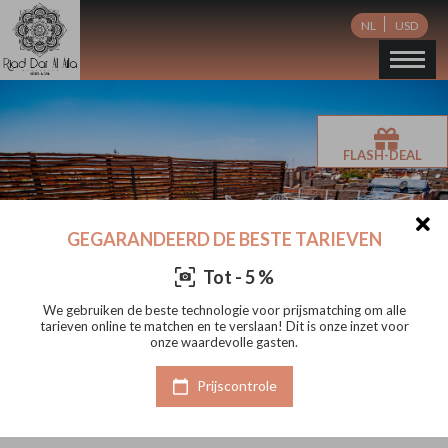
NL
USD
FLASH-DEAL
GEGARANDEERD DE BESTE TARIEVEN
Tot - 5 %
lle
We gebruiken de beste technologie voor prijsmatching om alle
We
voor
tarieven online te matchen en te verslaan! Dit is onze inzet voor
tar
onze waardevolle gasten.
Prijscontrole
Hotel & Spa Riad Dar El Aila