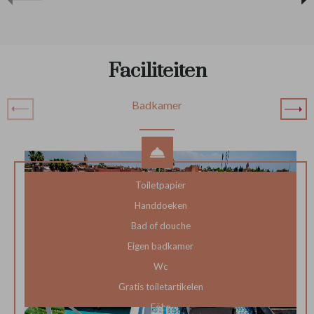
Faciliteiten
Badkamer
Toiletpapier
Handdoeken
Bad of douche
Eigen badkamer
Wc
Gratis toiletartikelen
Föhn