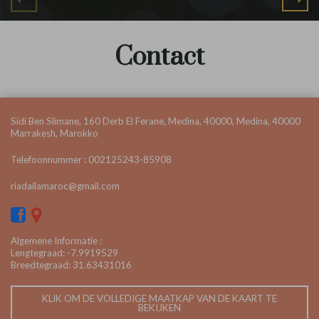
Contact
Sidi Ben Slimane, 160 Derb El Ferane, Medina, 40000, Medina, 40000
Marrakesh, Marokko
Telefoonnummer
:
002125243-85908
riadailamaroc@gmail.com
Algemene Informatie :
Lengtegraad: -7.9919529
Breedtegraad: 31.63431016
KLIK OM DE VOLLEDIGE MAATKAP VAN DE KAART TE
BEKIJKEN