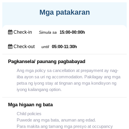
Mga patakaran
Check-in
15:00-00:00h
Simula sa
Check-out
05:00-11:30h
until
Pagkansela/ paunang pagbabayad
Ang mga policy sa cancellation at prepayment ay nag-
iiba ayon sa uri ng accommodation. Pakilagay ang mga
petsa ng iyong stay at tingnan ang mga kondisyon ng
iyong kailangang option.
Mga higaan ng bata
Child policies
Puwede ang mga bata, anuman ang edad.
Para makita ang tamang mga presyo at occupancy