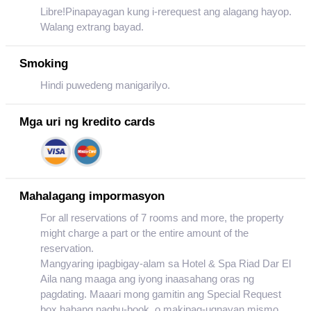
Libre!Pinapayagan kung i-rerequest ang alagang hayop.
Walang extrang bayad.
Smoking
Hindi puwedeng manigarilyo.
Mga uri ng kredito cards
Mahalagang impormasyon
For all reservations of 7 rooms and more, the property
might charge a part or the entire amount of the
reservation.
Mangyaring ipagbigay-alam sa Hotel & Spa Riad Dar El
Aila nang maaga ang iyong inaasahang oras ng
pagdating. Maaari mong gamitin ang Special Request
box habang nagbu-book, o makipag-ugnayan mismo