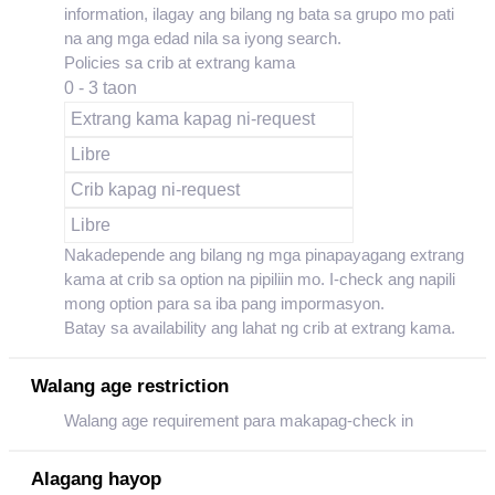
information, ilagay ang bilang ng bata sa grupo mo pati
na ang mga edad nila sa iyong search.
Policies sa crib at extrang kama
0 - 3 taon
Extrang kama kapag ni-request
Libre
Crib kapag ni-request
Libre
Nakadepende ang bilang ng mga pinapayagang extrang
kama at crib sa option na pipiliin mo. I-check ang napili
mong option para sa iba pang impormasyon.
Batay sa availability ang lahat ng crib at extrang kama.
Walang age restriction
Walang age requirement para makapag-check in
Alagang hayop